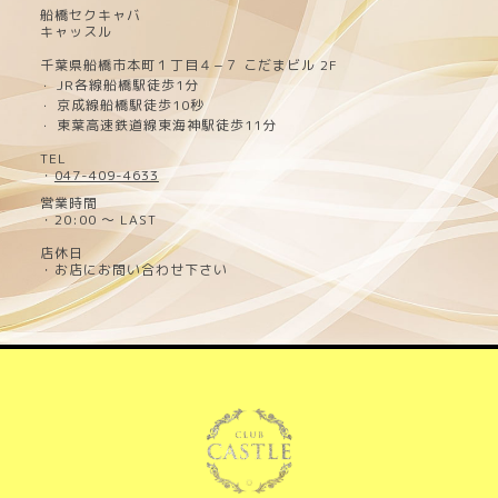
船橋セクキャバ
キャッスル
千葉県船橋市本町１丁目４−７ こだまビル 2F
JR各線船橋駅徒歩1分
・
京成線船橋駅徒歩10秒
・
東葉高速鉄道線東海神駅徒歩11分
・
TEL
・
047-409-4633
営業時間
・20:00 ～ LAST
店休日
・お店にお問い合わせ下さい