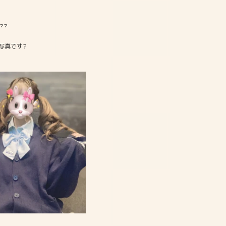
??
写真です?