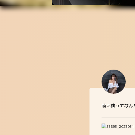
萌え袖ってなん