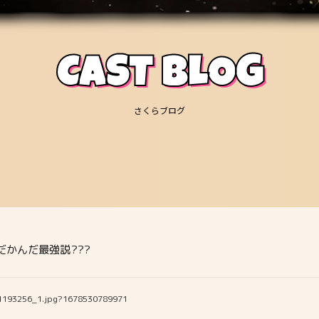
CAST BLOG
さくらブログ
だかんだ最強説???