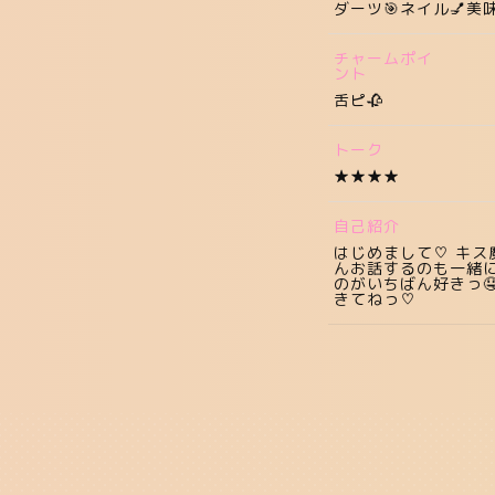
ダーツ🎯ネイル💅美
チャームポイ
ント
舌ピ🥀
トーク
★★★★
自己紹介
はじめまして♡ キス魔
んお話するのも一緒
のがいちばん好きっ
きてねっ♡