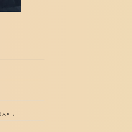
✴︎ .。