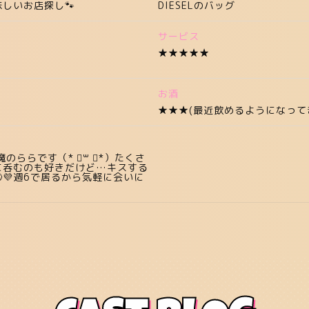
味しいお店探し🐾
DIESELのバッグ
サービス
★★★★★
お酒
★★★(最近飲めるようになって
のららです（* ॑꒳ ॑*）たくさ
に呑むのも好きだけど…キスする
💜週6で居るから気軽に会いに