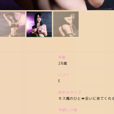
年齢
28歳
バスト
E
好きなタイプ
キス魔のひと💋会いに来てくれる人
今欲しい物