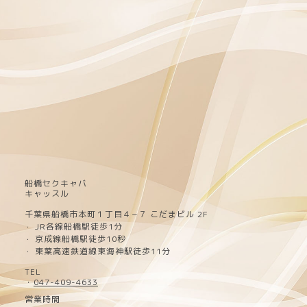
船橋セクキャバ
キャッスル
千葉県船橋市本町１丁目４−７ こだまビル 2F
JR各線船橋駅徒歩1分
・
京成線船橋駅徒歩10秒
・
東葉高速鉄道線東海神駅徒歩11分
・
TEL
・
047-409-4633
営業時間