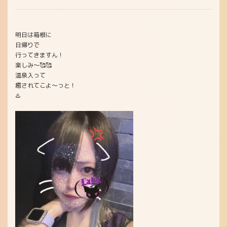
明日は箱根に
日帰りで
行ってきますん！
楽しみ〜🥰🥰
温泉入って
癒されてこよ〜っと！
♨️