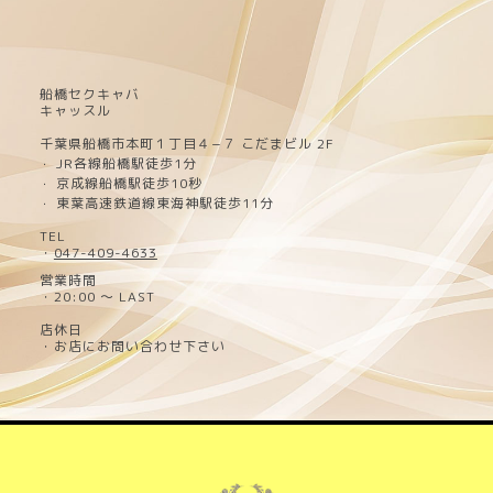
船橋セクキャバ
キャッスル
千葉県船橋市本町１丁目４−７ こだまビル 2F
JR各線船橋駅徒歩1分
・
京成線船橋駅徒歩10秒
・
東葉高速鉄道線東海神駅徒歩11分
・
TEL
・
047-409-4633
営業時間
・20:00 ～ LAST
店休日
・お店にお問い合わせ下さい