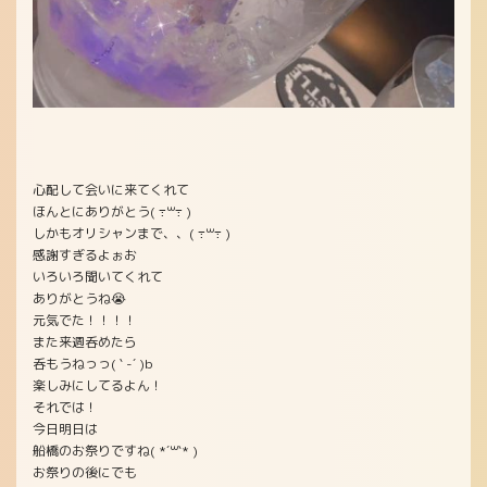
心配して会いに来てくれて
ほんとにありがとう( ߹꒳​߹ )
しかもオリシャンまで、、( ߹꒳​߹ )
感謝すぎるよぉお
いろいろ聞いてくれて
ありがとうね😭
元気でた！！！！
また来週呑めたら
呑もうねっっ( ` -´ )b
楽しみにしてるよん！
それでは！
今日明日は
船橋のお祭りですね( *´꒳`* )
お祭りの後にでも