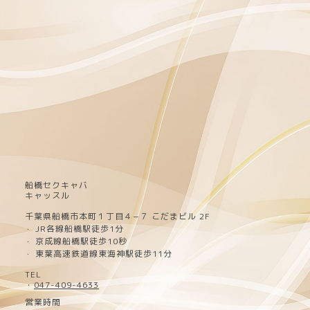
船橋セクキャバ
キャッスル
千葉県船橋市本町１丁目４−７ こだまビル 2F
JR各線船橋駅徒歩1分
・
京成線船橋駅徒歩10秒
・
東葉高速鉄道線東海神駅徒歩11分
・
TEL
・
047-409-4633
営業時間