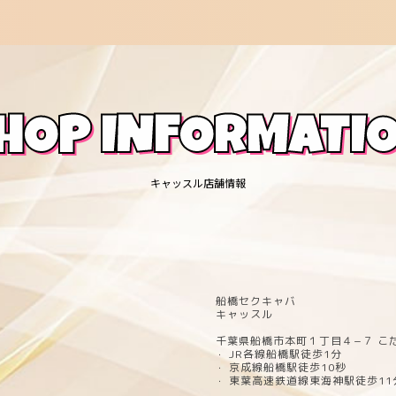
HOP INFORMATI
キャッスル店舗情報
船橋セクキャバ
キャッスル
千葉県船橋市本町１丁目４−７ こだ
JR各線船橋駅徒歩1分
・
京成線船橋駅徒歩10秒
・
東葉高速鉄道線東海神駅徒歩11
・