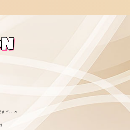
ON
まビル 2F
分