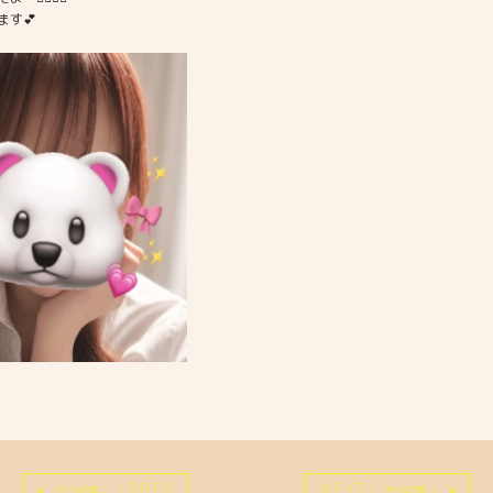
す💕︎
| PREV
NEXT |
前の記事へ
次の記事へ