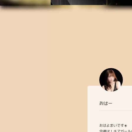
おはー
おはよまいです☀️
今週は！チアガールだよ〜