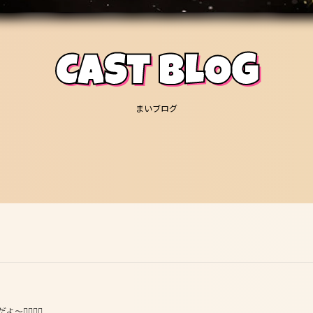
CAST BLOG
まいブログ
✊🏻❤️‍🔥