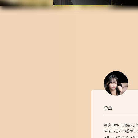
🌕🧸
深夜3時にお散歩した
ネイルもこの前キラキ
5月もあっという間に終