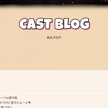
CAST BLOG
あみブログ
〜The夜行性
ラのに変えたよ〜💅🌟
了😵💧‬