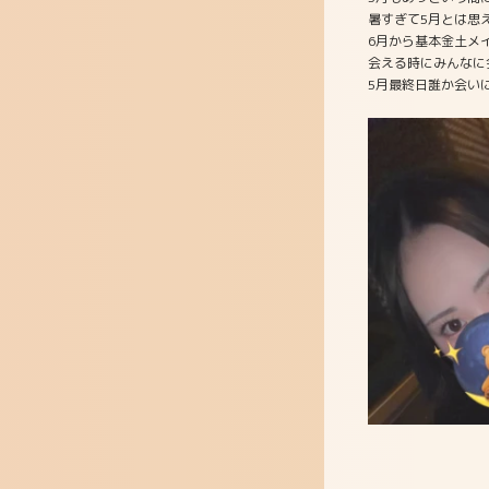
暑すぎて5月とは思え
6月から基本金土メ
会える時にみんなに
5月最終日誰か会い