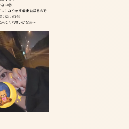
ない🥵
インになります😭出勤減るので
会いたいな🥺
に来てくれないかなぁ〜